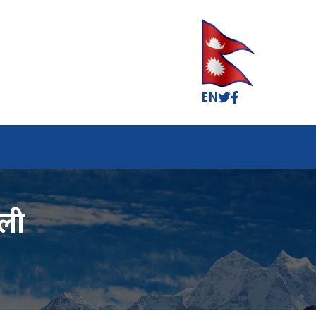
EN
वली