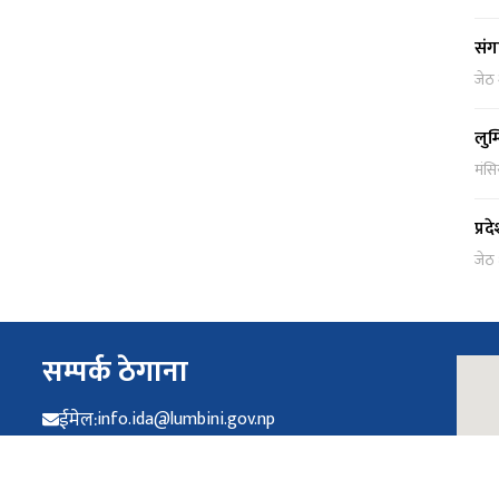
संग
जेठ
लुम
मंसि
प्र
जेठ
सम्पर्क ठेगाना
ईमेल:
info.ida@lumbini.gov.np
फोन:
०८२ - ४१२०७४ / ४१२०७५
फ्याक्स :
०८२ - ४१२०७४