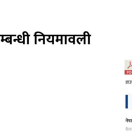
्बन्धी नियमावली
डाउ
नेप
बैश