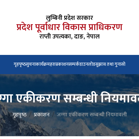
लुम्बिनी प्रदेश सरकार
प्रदेश पूर्वाधार विकास प्राधिकरण
राप्ती उपत्यका, दाङ, नेपाल
गृहपृष्‍ठ
सुचना
कार्यक्रमहरु
प्रकाशन
सम्पर्क
डाउनलोड
सुझाव तथा गुनासो
्गा एकीकरण सम्बन्धी नियमा
गृहपृष्‍ठ
प्रकाशन
जग्गा एकीकरण सम्बन्धी नियमावली