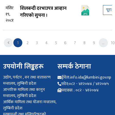
मंसिर
शिलबन्दी दरभाउपत्र आव्हान
पूरा प
१९,
गरिएको सुचना ।
२०८१
Previous
1
2
3
4
5
6
7
8
9
...
10
उपयोगी लिङ्कहरू
सम्पर्क ठेगाना
उद्योग, पर्यटन , वन तथा वातावरण
ईमेल:
info.ida@lumbini.gov.np
मन्त्रालय, लुम्बिनी प्रदेश
फोन:
०८२ - ४१२०७४ / ४१२०७५
आन्तरिक मामिला तथा कानुन
फ्याक्स :
०८२ - ४१२०७४
मन्त्रालय, लुम्बिनी प्रदेश
आर्थिक मामिला तथा योजना मन्त्रालय,
लुम्बिनी प्रदेश
मुख्यमन्त्री तथा मन्त्रिपरिषद्को