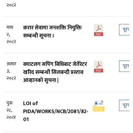
२०८२
माघ
करार सेवामा जनशक्ति नियुक्ति
पूरा प
२,
सम्बन्धी सूचना ।
२०८२
असार
क्याटलग सपिंग बिधिबाट जेतेरेटर
पूरा प
३,
खरिद सम्बन्धी सिलबन्दी प्रस्ताव
२०८२
आव्हानको सुचना |
पुस
LOI of
पूरा प
२८,
PIDA/WORKS/NCB/2081/82-
२०८१
01