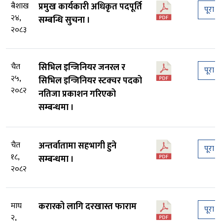
बैशाख
प्रमुख कार्यकारी अधिकृत पदपूर्ति
पूरा प
२४,
सम्बन्धि सुचना ।
२०८३
चैत
सिभिल इन्जिनियर जनरल र
पूरा प
२५,
सिभिल इन्जिनियर स्टक्चर पदको
२०८२
नतिजा प्रकाशन गरिएको
सम्बन्धमा ।
चैत
अन्तर्वातामा सहभागी हुने
पूरा प
१८,
सम्बन्धमा ।
२०८२
माघ
करारको लागि दरखास्त फाराम
पूरा प
२,