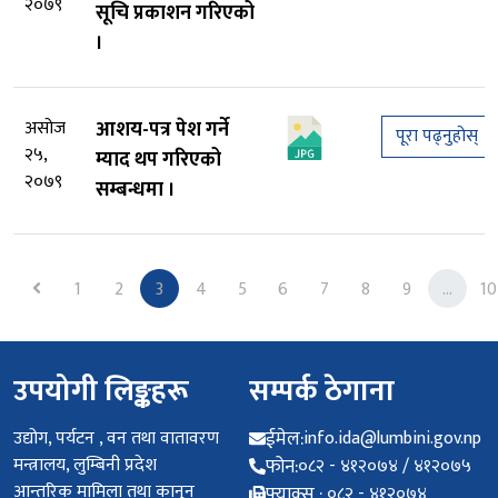
२०७९
सूचि प्रकाशन गरिएको
।
असोज
आशय-पत्र पेश गर्ने
पूरा पढ्नुहोस्
२५,
म्याद थप गरिएको
२०७९
सम्बन्धमा ।
Previous
1
2
3
4
5
6
7
8
9
...
10
उपयोगी लिङ्कहरू
सम्पर्क ठेगाना
उद्योग, पर्यटन , वन तथा वातावरण
ईमेल:
info.ida@lumbini.gov.np
मन्त्रालय, लुम्बिनी प्रदेश
फोन:
०८२ - ४१२०७४ / ४१२०७५
आन्तरिक मामिला तथा कानुन
फ्याक्स :
०८२ - ४१२०७४