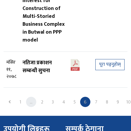
Interest for
Construction of
Multi-Storied
Business Complex
in Butwal on PPP
model
मंसिर
नतिजा प्रकाशन
पूरा पढ्नुहोस्
११,
सम्बन्धी सुचना
२०७८
Previous
1
...
2
3
4
5
6
7
8
9
10
उपयोगी लिङ्कहरू
सम्पर्क ठेगाना